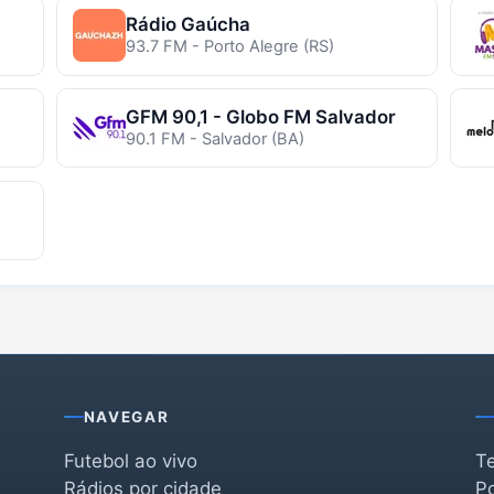
Rádio Gaúcha
93.7 FM - Porto Alegre (RS)
GFM 90,1 - Globo FM Salvador
90.1 FM - Salvador (BA)
NAVEGAR
Futebol ao vivo
T
Rádios por cidade
Po