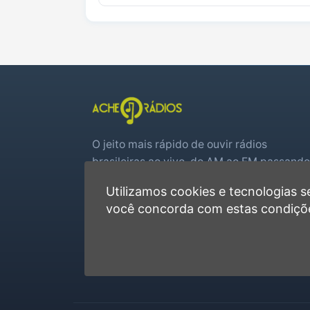
O jeito mais rápido de ouvir rádios
brasileiras ao vivo, do AM ao FM passando
por web rádios e jogos de futebol em tem
Utilizamos cookies e tecnologias
real.
você concorda com estas condiçõ
Player rápido, sem cadastro
Favoritas e recentes no navegador
Jogos de futebol ao vivo