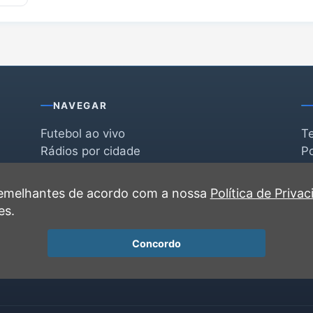
NAVEGAR
Futebol ao vivo
T
Rádios por cidade
Po
Rádios por segmento
F
po
Favoritas
C
 semelhantes de acordo com a nossa
Política de Priva
Recentes
es.
Concordo