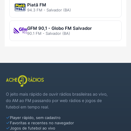
Piatã FM
94.3 FM - Salvador (BA)
GFM 90,1 - Globo FM Salvador
90.1 FM - Salvador (BA)
O jeito mais rápido de ouvir rádios brasileiras ao vivo,
do AM ao FM passando por web rádios e jogos de
futebol em tempo real.
Player rápido, sem cadastro
Favoritas e recentes no navegador
Jogos de futebol ao vivo