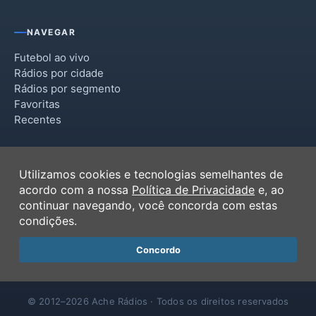
NAVEGAR
Futebol ao vivo
Rádios por cidade
Rádios por segmento
Favoritas
Recentes
INSTITUCIONAL
Utilizamos cookies e tecnologias semelhantes de
Termos de Uso
acordo com a nossa
Política de Privacidade
e, ao
Política de Privacidade
continuar navegando, você concorda com estas
Ferramentas
condições.
Contato
Concordo
© 2012–2026 Ache Rádios · Todos os direitos reservados