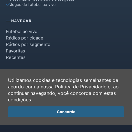
Jogos de futebol ao vivo
NAVEGAR
Futebol ao vivo
Rádios por cidade
Rádios por segmento
Favoritas
Recentes
INSTITUCIONAL
Utilizamos cookies e tecnologias semelhantes de
Termos de Uso
acordo com a nossa
Política de Privacidade
e, ao
Política de Privacidade
continuar navegando, você concorda com estas
Ferramentas
condições.
Contato
Concordo