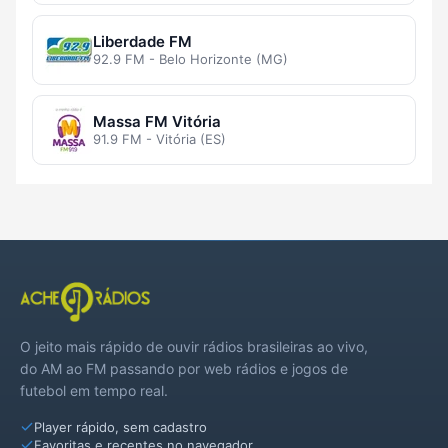
Liberdade FM
92.9 FM - Belo Horizonte (MG)
Massa FM Vitória
91.9 FM - Vitória (ES)
O jeito mais rápido de ouvir rádios brasileiras ao vivo,
do AM ao FM passando por web rádios e jogos de
futebol em tempo real.
Player rápido, sem cadastro
Favoritas e recentes no navegador