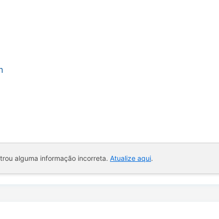
m
ntrou alguma informação incorreta.
Atualize aqui
.