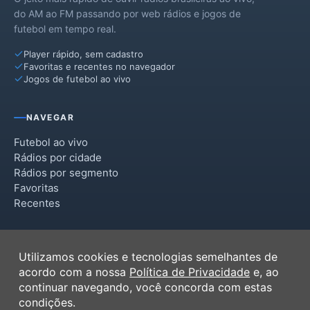
do AM ao FM passando por web rádios e jogos de
futebol em tempo real.
Player rápido, sem cadastro
Favoritas e recentes no navegador
Jogos de futebol ao vivo
NAVEGAR
Futebol ao vivo
Rádios por cidade
Rádios por segmento
Favoritas
Recentes
INSTITUCIONAL
Utilizamos cookies e tecnologias semelhantes de
Termos de Uso
acordo com a nossa
Política de Privacidade
e, ao
Política de Privacidade
continuar navegando, você concorda com estas
Ferramentas
condições.