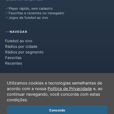
Player rápido, sem cadastro
Favoritas e recentes no navegador
Jogos de futebol ao vivo
NAVEGAR
Futebol ao vivo
Rádios por cidade
Rádios por segmento
Favoritas
Recentes
INSTITUCIONAL
Utilizamos cookies e tecnologias semelhantes de
Termos de Uso
acordo com a nossa
Política de Privacidade
e, ao
Política de Privacidade
continuar navegando, você concorda com estas
Ferramentas
condições.
Contato
Concordo