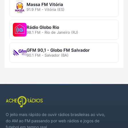
Massa FM Vitória
91.9 FM - Vitória (ES)
Rádio Globo Rio
98.1 FM - Rio de Janeiro (RJ)
GFM 90,1 - Globo FM Salvador
90.1 FM - Salvador (BA)
O jeito mais rápido de ouvir rádios brasileiras ao vivo,
do AM ao FM passando por web rádios e jogos de
futebol em tempo real.