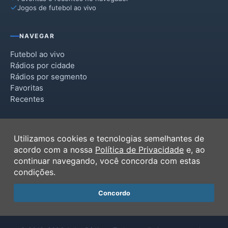
Jogos de futebol ao vivo
NAVEGAR
Futebol ao vivo
Rádios por cidade
Rádios por segmento
Favoritas
Recentes
INSTITUCIONAL
Utilizamos cookies e tecnologias semelhantes de
Termos de Uso
acordo com a nossa
Política de Privacidade
e, ao
Política de Privacidade
continuar navegando, você concorda com estas
Ferramentas
condições.
Contato
Concordo