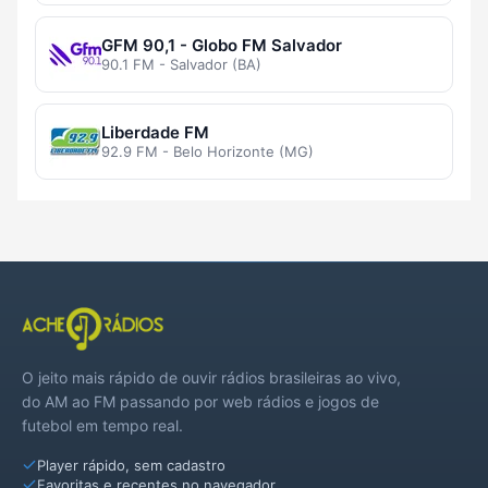
GFM 90,1 - Globo FM Salvador
90.1 FM - Salvador (BA)
Liberdade FM
92.9 FM - Belo Horizonte (MG)
O jeito mais rápido de ouvir rádios brasileiras ao vivo,
do AM ao FM passando por web rádios e jogos de
futebol em tempo real.
Player rápido, sem cadastro
Favoritas e recentes no navegador