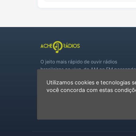
O jeito mais rápido de ouvir rádios
brasileiras ao vivo, do AM ao FM passando
por web rádios e jogos de futebol em tem
Utilizamos cookies e tecnologias
real.
você concorda com estas condiçõ
Player rápido, sem cadastro
Favoritas e recentes no navegador
Jogos de futebol ao vivo