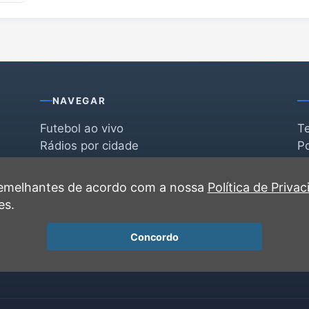
NAVEGAR
Futebol ao vivo
T
Rádios por cidade
Po
Rádios por segmento
F
po
Favoritas
C
 semelhantes de acordo com a nossa
Política de Priva
Recentes
es.
Concordo