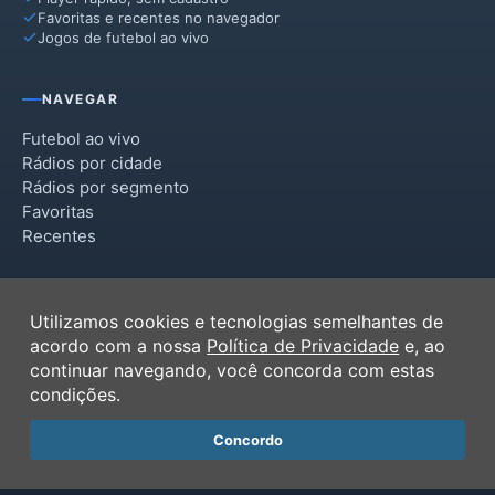
Favoritas e recentes no navegador
Jogos de futebol ao vivo
NAVEGAR
Futebol ao vivo
Rádios por cidade
Rádios por segmento
Favoritas
Recentes
INSTITUCIONAL
Utilizamos cookies e tecnologias semelhantes de
Termos de Uso
acordo com a nossa
Política de Privacidade
e, ao
Política de Privacidade
continuar navegando, você concorda com estas
Ferramentas
condições.
Contato
Concordo