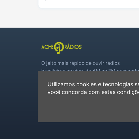
O jeito mais rápido de ouvir rádios
brasileiras ao vivo, do AM ao FM passando
por web rádios e jogos de futebol em tem
Utilizamos cookies e tecnologias
real.
você concorda com estas condiçõ
Player rápido, sem cadastro
Favoritas e recentes no navegador
Jogos de futebol ao vivo