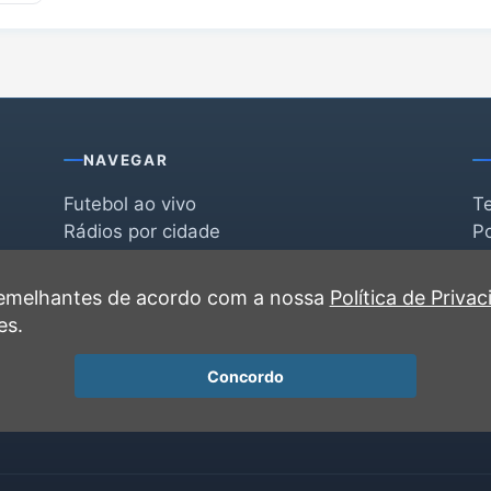
NAVEGAR
Futebol ao vivo
T
Rádios por cidade
Po
Rádios por segmento
F
po
Favoritas
C
 semelhantes de acordo com a nossa
Política de Priva
Recentes
es.
Concordo