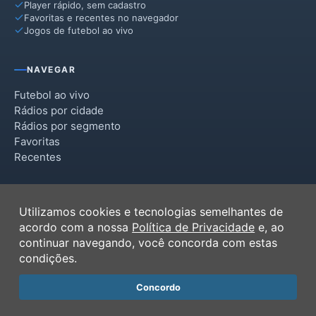
Player rápido, sem cadastro
Favoritas e recentes no navegador
Jogos de futebol ao vivo
NAVEGAR
Futebol ao vivo
Rádios por cidade
Rádios por segmento
Favoritas
Recentes
INSTITUCIONAL
Utilizamos cookies e tecnologias semelhantes de
Termos de Uso
acordo com a nossa
Política de Privacidade
e, ao
Política de Privacidade
continuar navegando, você concorda com estas
Ferramentas
condições.
Contato
Concordo