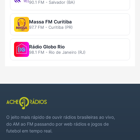
90.1 FM - Salvador (BA)
Massa FM Curitiba
97.7 FM - Curitiba (PR)
Rádio Globo Rio
98.1 FM - Rio de Janeiro (RJ)
O jeito mais rápido de ouvir rádios brasileiras ao vivo,
do AM ao FM passando por web rádios e jogos de
futebol em tempo real.