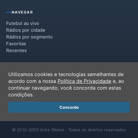
NAVEGAR
Futebol ao vivo
Rádios por cidade
Rádios por segmento
Favoritas
Recentes
INSTITUCIONAL
Utilizamos cookies e tecnologias semelhantes de
Termos de Uso
acordo com a nossa
Política de Privacidade
e, ao
Política de Privacidade
continuar navegando, você concorda com estas
Ferramentas
condições.
Contato
Concordo
© 2012–2026 Ache Rádios · Todos os direitos reservados