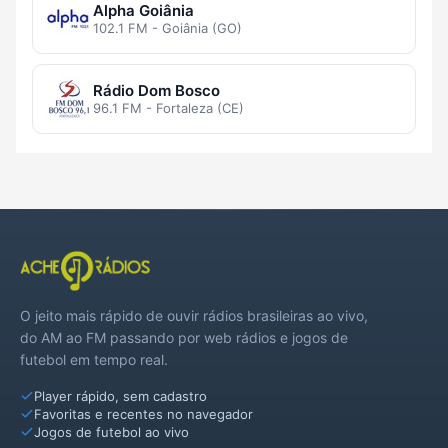
Alpha Goiânia
102.1 FM - Goiânia (GO)
Rádio Dom Bosco
96.1 FM - Fortaleza (CE)
O jeito mais rápido de ouvir rádios brasileiras ao vivo,
do AM ao FM passando por web rádios e jogos de
futebol em tempo real.
Player rápido, sem cadastro
Favoritas e recentes no navegador
Jogos de futebol ao vivo