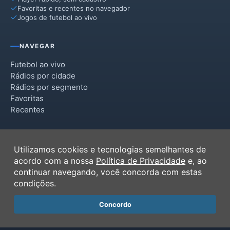
Favoritas e recentes no navegador
Jogos de futebol ao vivo
NAVEGAR
Futebol ao vivo
Rádios por cidade
Rádios por segmento
Favoritas
Recentes
INSTITUCIONAL
Utilizamos cookies e tecnologias semelhantes de
Termos de Uso
acordo com a nossa
Política de Privacidade
e, ao
Política de Privacidade
continuar navegando, você concorda com estas
Ferramentas
condições.
Contato
Concordo