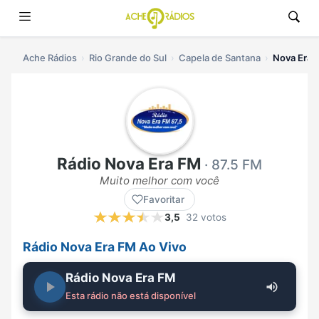
Ache Rádios
Rio Grande do Sul
Capela de Santana
Nova Era 
Rádio Nova Era FM
· 87.5 FM
Muito melhor com você
Favoritar
3,5
32 votos
Rádio Nova Era FM Ao Vivo
Rádio Nova Era FM
Esta rádio não está disponível