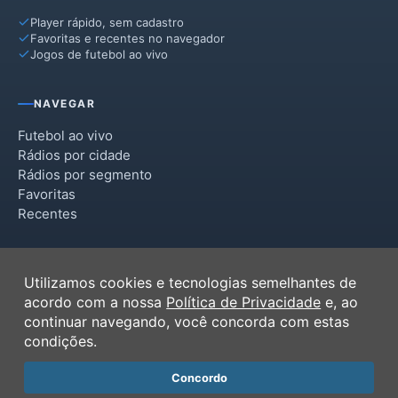
Player rápido, sem cadastro
Favoritas e recentes no navegador
Jogos de futebol ao vivo
NAVEGAR
Futebol ao vivo
Rádios por cidade
Rádios por segmento
Favoritas
Recentes
INSTITUCIONAL
Utilizamos cookies e tecnologias semelhantes de
Termos de Uso
acordo com a nossa
Política de Privacidade
e, ao
Política de Privacidade
continuar navegando, você concorda com estas
Ferramentas
condições.
Contato
Concordo