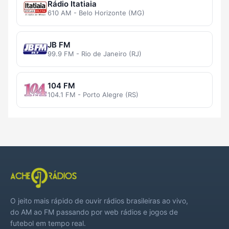
Rádio Itatiaia
610 AM - Belo Horizonte (MG)
JB FM
99.9 FM - Rio de Janeiro (RJ)
104 FM
104.1 FM - Porto Alegre (RS)
O jeito mais rápido de ouvir rádios brasileiras ao vivo,
do AM ao FM passando por web rádios e jogos de
futebol em tempo real.