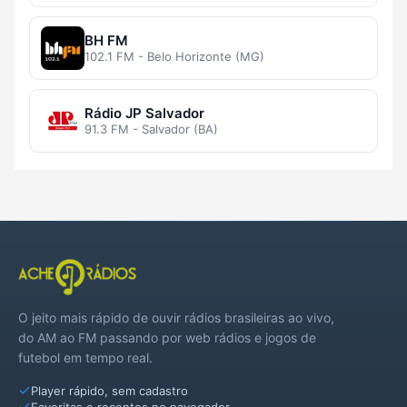
BH FM
102.1 FM - Belo Horizonte (MG)
Rádio JP Salvador
91.3 FM - Salvador (BA)
O jeito mais rápido de ouvir rádios brasileiras ao vivo,
do AM ao FM passando por web rádios e jogos de
futebol em tempo real.
Player rápido, sem cadastro
Favoritas e recentes no navegador