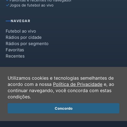
Jogos de futebol ao vivo
NAVEGAR
Futebol ao vivo
Rádios por cidade
Rádios por segmento
Favoritas
Recentes
INSTITUCIONAL
Utilizamos cookies e tecnologias semelhantes de
Termos de Uso
acordo com a nossa
Política de Privacidade
e, ao
Política de Privacidade
continuar navegando, você concorda com estas
Ferramentas
condições.
Contato
Concordo