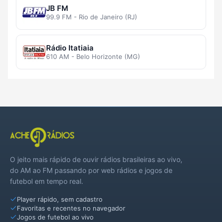
JB FM
99.9 FM - Rio de Janeiro (RJ)
Rádio Itatiaia
610 AM - Belo Horizonte (MG)
O jeito mais rápido de ouvir rádios brasileiras ao vivo,
do AM ao FM passando por web rádios e jogos de
futebol em tempo real.
Player rápido, sem cadastro
Favoritas e recentes no navegador
Jogos de futebol ao vivo