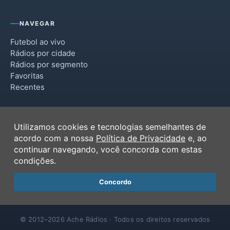
NAVEGAR
Futebol ao vivo
Rádios por cidade
Rádios por segmento
Favoritas
Recentes
INSTITUCIONAL
Utilizamos cookies e tecnologias semelhantes de
Termos de Uso
acordo com a nossa
Política de Privacidade
e, ao
Política de Privacidade
continuar navegando, você concorda com estas
Ferramentas
condições.
Contato
Concordo
© 2012–2026 Ache Rádios · Todos os direitos reservados