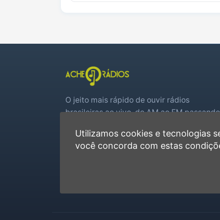
O jeito mais rápido de ouvir rádios
brasileiras ao vivo, do AM ao FM passando
por web rádios e jogos de futebol em tem
Utilizamos cookies e tecnologias
real.
você concorda com estas condiçõ
Player rápido, sem cadastro
Favoritas e recentes no navegador
Jogos de futebol ao vivo