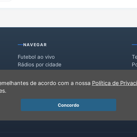
NAVEGAR
Futebol ao vivo
T
Rádios por cidade
Po
Rádios por segmento
F
po
Favoritas
C
 semelhantes de acordo com a nossa
Política de Priva
Recentes
es.
Concordo