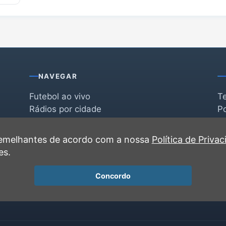
NAVEGAR
Futebol ao vivo
T
Rádios por cidade
Po
Rádios por segmento
F
po
Favoritas
C
 semelhantes de acordo com a nossa
Política de Priva
Recentes
es.
Concordo