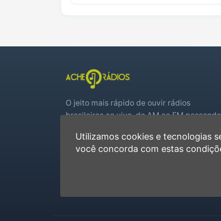
O jeito mais rápido de ouvir rádios
brasileiras ao vivo, do AM ao FM passando
por web rádios e jogos de futebol em tem
Utilizamos cookies e tecnologias
real.
você concorda com estas condiçõ
Player rápido, sem cadastro
Favoritas e recentes no navegador
Jogos de futebol ao vivo