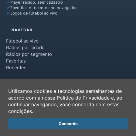
Player rápido, sem cadastro
Favoritas e recentes no navegador
Jogos de futebol ao vivo
NAVEGAR
Futebol ao vivo
Rádios por cidade
Rádios por segmento
Favoritas
Recentes
INSTITUCIONAL
Utilizamos cookies e tecnologias semelhantes de
Termos de Uso
acordo com a nossa
Política de Privacidade
e, ao
Política de Privacidade
continuar navegando, você concorda com estas
Ferramentas
condições.
Contato
Concordo