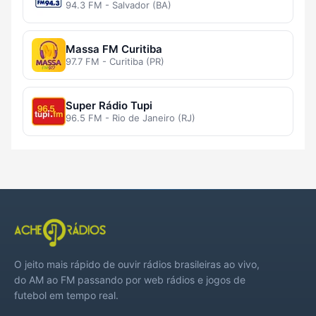
94.3 FM - Salvador (BA)
Massa FM Curitiba
97.7 FM - Curitiba (PR)
Super Rádio Tupi
96.5 FM - Rio de Janeiro (RJ)
O jeito mais rápido de ouvir rádios brasileiras ao vivo,
do AM ao FM passando por web rádios e jogos de
futebol em tempo real.