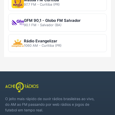
97.7 FM - Curitiba (PR)
GFM 90,1 - Globo FM Salvador
90.1 FM - Salvador (BA)
Rádio Evangelizar
1060 AM - Curitiba (PR)
O jeito mais rápido de ouvir rádios brasileiras ao vivo,
do AM ao FM passando por web rádios e jogos de
futebol em tempo real.