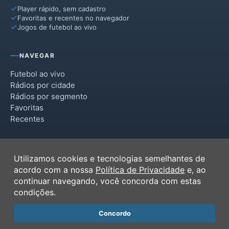
Player rápido, sem cadastro
Favoritas e recentes no navegador
Jogos de futebol ao vivo
NAVEGAR
Futebol ao vivo
Rádios por cidade
Rádios por segmento
Favoritas
Recentes
INSTITUCIONAL
Utilizamos cookies e tecnologias semelhantes de
Termos de Uso
acordo com a nossa
Política de Privacidade
e, ao
Política de Privacidade
continuar navegando, você concorda com estas
Ferramentas
condições.
Contato
Concordo