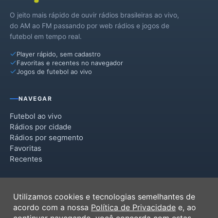
O jeito mais rápido de ouvir rádios brasileiras ao vivo,
do AM ao FM passando por web rádios e jogos de
futebol em tempo real.
Player rápido, sem cadastro
Favoritas e recentes no navegador
Jogos de futebol ao vivo
NAVEGAR
Futebol ao vivo
Rádios por cidade
Rádios por segmento
Favoritas
Recentes
INSTITUCIONAL
Utilizamos cookies e tecnologias semelhantes de
Termos de Uso
acordo com a nossa
Política de Privacidade
e, ao
Política de Privacidade
continuar navegando, você concorda com estas