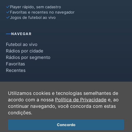
Player rápido, sem cadastro
Favoritas e recentes no navegador
Jogos de futebol ao vivo
NAVEGAR
Futebol ao vivo
Rádios por cidade
Rádios por segmento
Favoritas
Recentes
INSTITUCIONAL
Utilizamos cookies e tecnologias semelhantes de
Termos de Uso
acordo com a nossa
Política de Privacidade
e, ao
Política de Privacidade
continuar navegando, você concorda com estas
Ferramentas
condições.
Contato
Concordo