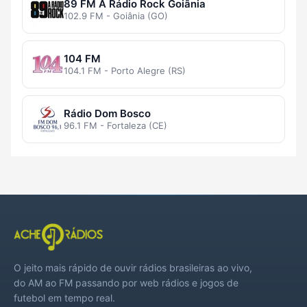
89 FM A Rádio Rock Goiânia
102.9 FM - Goiânia (GO)
104 FM
104.1 FM - Porto Alegre (RS)
Rádio Dom Bosco
96.1 FM - Fortaleza (CE)
O jeito mais rápido de ouvir rádios brasileiras ao vivo,
do AM ao FM passando por web rádios e jogos de
futebol em tempo real.