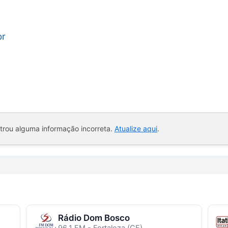
br
ntrou alguma informação incorreta.
Atualize aqui
.
Rádio Dom Bosco
96.1 FM - Fortaleza (CE)