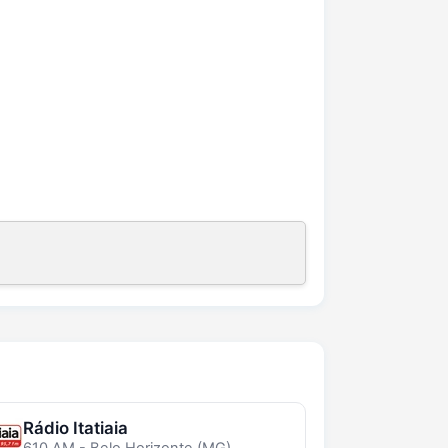
Rádio Itatiaia
610 AM - Belo Horizonte (MG)