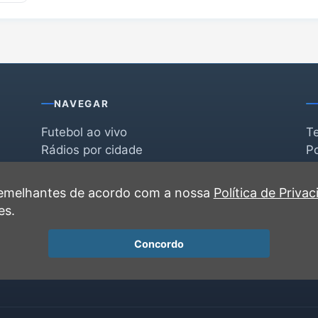
NAVEGAR
Futebol ao vivo
T
Rádios por cidade
Po
Rádios por segmento
F
po
Favoritas
C
 semelhantes de acordo com a nossa
Política de Priva
Recentes
es.
Concordo