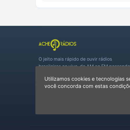
O jeito mais rápido de ouvir rádios
brasileiras ao vivo, do AM ao FM passando
por web rádios e jogos de futebol em tem
Utilizamos cookies e tecnologias
real.
você concorda com estas condiçõ
Player rápido, sem cadastro
Favoritas e recentes no navegador
Jogos de futebol ao vivo