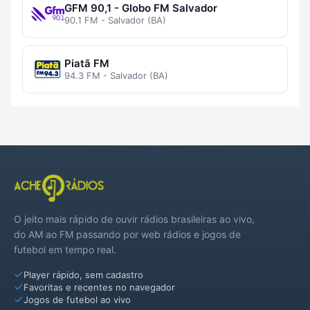
GFM 90,1 - Globo FM Salvador
90.1 FM - Salvador (BA)
Piatã FM
94.3 FM - Salvador (BA)
O jeito mais rápido de ouvir rádios brasileiras ao vivo,
do AM ao FM passando por web rádios e jogos de
futebol em tempo real.
Player rápido, sem cadastro
Favoritas e recentes no navegador
Jogos de futebol ao vivo