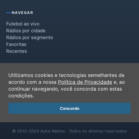
NAVEGAR
Futebol ao vivo
Rádios por cidade
Rádios por segmento
Favoritas
Recentes
INSTITUCIONAL
Utilizamos cookies e tecnologias semelhantes de
Termos de Uso
acordo com a nossa
Política de Privacidade
e, ao
Política de Privacidade
continuar navegando, você concorda com estas
Ferramentas
condições.
Contato
Concordo
© 2012–2026 Ache Rádios · Todos os direitos reservados