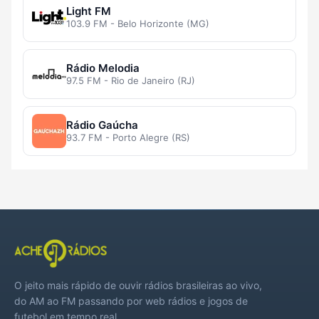
Light FM
103.9 FM - Belo Horizonte (MG)
Rádio Melodia
97.5 FM - Rio de Janeiro (RJ)
Rádio Gaúcha
93.7 FM - Porto Alegre (RS)
O jeito mais rápido de ouvir rádios brasileiras ao vivo,
do AM ao FM passando por web rádios e jogos de
futebol em tempo real.