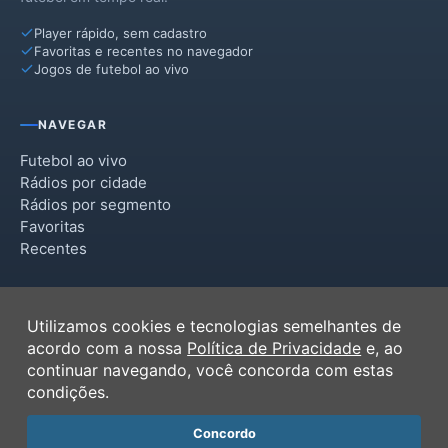
Player rápido, sem cadastro
Favoritas e recentes no navegador
Jogos de futebol ao vivo
NAVEGAR
Futebol ao vivo
Rádios por cidade
Rádios por segmento
Favoritas
Recentes
INSTITUCIONAL
Utilizamos cookies e tecnologias semelhantes de
Termos de Uso
acordo com a nossa
Política de Privacidade
e, ao
Política de Privacidade
continuar navegando, você concorda com estas
Ferramentas
condições.
Contato
Concordo