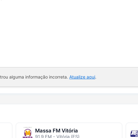
ntrou alguma informação incorreta.
Atualize aqui
.
Massa FM Vitória
91.9 FM - Vitória (ES)