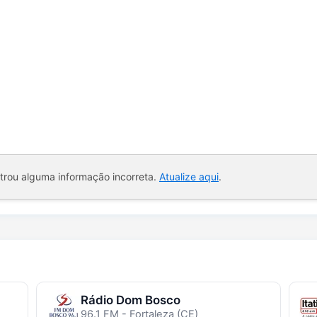
ntrou alguma informação incorreta.
Atualize aqui
.
Rádio Dom Bosco
96.1 FM - Fortaleza (CE)