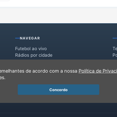
NAVEGAR
Futebol ao vivo
T
Rádios por cidade
Po
Rádios por segmento
F
po
Favoritas
C
 semelhantes de acordo com a nossa
Política de Priva
Recentes
es.
Concordo