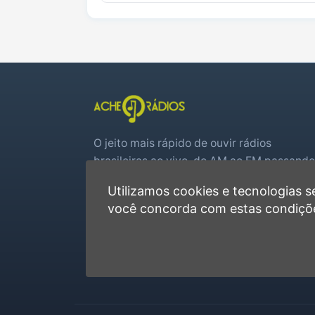
O jeito mais rápido de ouvir rádios
brasileiras ao vivo, do AM ao FM passando
por web rádios e jogos de futebol em tem
Utilizamos cookies e tecnologias
real.
você concorda com estas condiçõ
Player rápido, sem cadastro
Favoritas e recentes no navegador
Jogos de futebol ao vivo