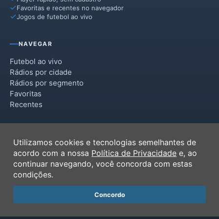
Favoritas e recentes no navegador
Jogos de futebol ao vivo
NAVEGAR
Futebol ao vivo
Rádios por cidade
Rádios por segmento
Favoritas
Recentes
INSTITUCIONAL
Utilizamos cookies e tecnologias semelhantes de
Termos de Uso
acordo com a nossa
Política de Privacidade
e, ao
Política de Privacidade
continuar navegando, você concorda com estas
Ferramentas
condições.
Contato
Concordo