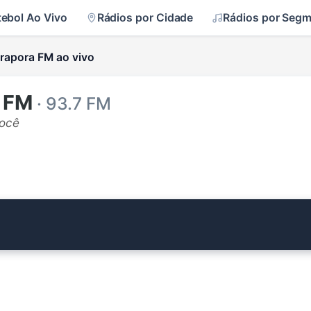
tebol Ao Vivo
Rádios por Cidade
Rádios por Seg
irapora FM ao vivo
a FM
· 93.7 FM
você