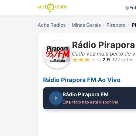
Fu
Ache Rádios
Minas Gerais
Pirapora
P
Rádio Pirapor
Cada vez mais perto de 
2,9
122 votos
Rádio Pirapora FM Ao Vivo
Rádio Pirapora FM
Esta rádio não está disponível