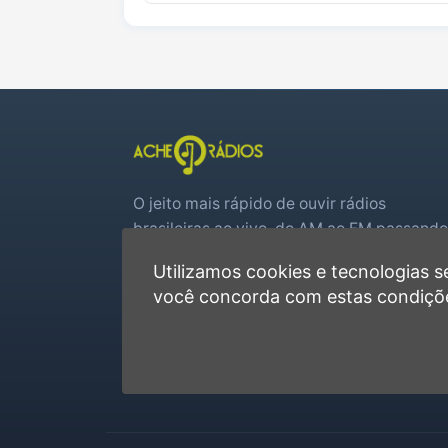
O jeito mais rápido de ouvir rádios
brasileiras ao vivo, do AM ao FM passando
por web rádios e jogos de futebol em tem
Utilizamos cookies e tecnologias
real.
você concorda com estas condiçõ
Player rápido, sem cadastro
Favoritas e recentes no navegador
Jogos de futebol ao vivo