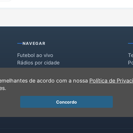
NAVEGAR
Futebol ao vivo
T
Rádios por cidade
Po
Rádios por segmento
F
po
Favoritas
C
 semelhantes de acordo com a nossa
Política de Priva
Recentes
es.
Concordo