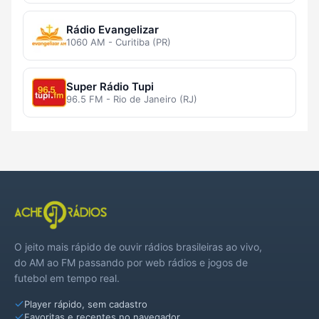
Rádio Evangelizar
1060 AM - Curitiba (PR)
Super Rádio Tupi
96.5 FM - Rio de Janeiro (RJ)
O jeito mais rápido de ouvir rádios brasileiras ao vivo,
do AM ao FM passando por web rádios e jogos de
futebol em tempo real.
Player rápido, sem cadastro
Favoritas e recentes no navegador