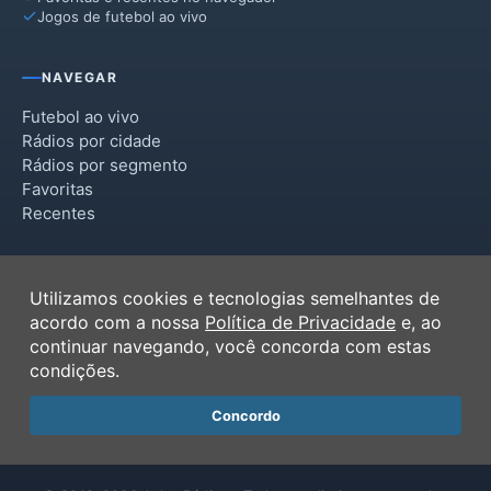
Jogos de futebol ao vivo
NAVEGAR
Futebol ao vivo
Rádios por cidade
Rádios por segmento
Favoritas
Recentes
INSTITUCIONAL
Utilizamos cookies e tecnologias semelhantes de
Termos de Uso
acordo com a nossa
Política de Privacidade
e, ao
Política de Privacidade
continuar navegando, você concorda com estas
Ferramentas
condições.
Contato
Concordo