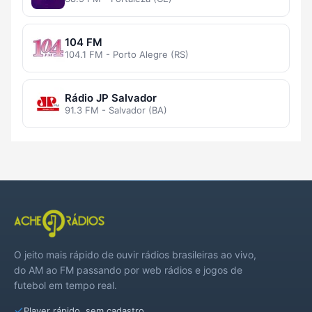
104 FM
104.1 FM - Porto Alegre (RS)
Rádio JP Salvador
91.3 FM - Salvador (BA)
O jeito mais rápido de ouvir rádios brasileiras ao vivo,
do AM ao FM passando por web rádios e jogos de
futebol em tempo real.
Player rápido, sem cadastro