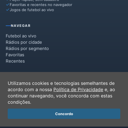
Favoritas e recentes no navegador
Jogos de futebol ao vivo
NAVEGAR
Futebol ao vivo
Rádios por cidade
Rádios por segmento
Favoritas
Recentes
INSTITUCIONAL
Utilizamos cookies e tecnologias semelhantes de
Termos de Uso
acordo com a nossa
Política de Privacidade
e, ao
Política de Privacidade
continuar navegando, você concorda com estas
Ferramentas
condições.
Contato
Concordo