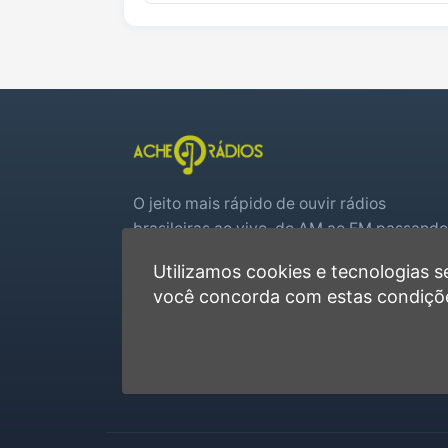
O jeito mais rápido de ouvir rádios
brasileiras ao vivo, do AM ao FM passando
por web rádios e jogos de futebol em tem
Utilizamos cookies e tecnologias
real.
você concorda com estas condiçõ
Player rápido, sem cadastro
Favoritas e recentes no navegador
Jogos de futebol ao vivo