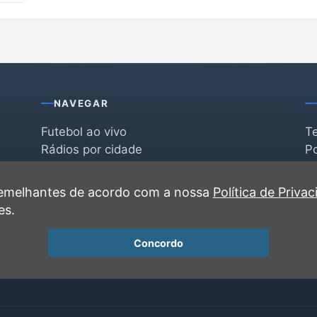
NAVEGAR
Futebol ao vivo
T
Rádios por cidade
Po
Rádios por segmento
F
po
Favoritas
C
 semelhantes de acordo com a nossa
Política de Priva
Recentes
es.
Concordo