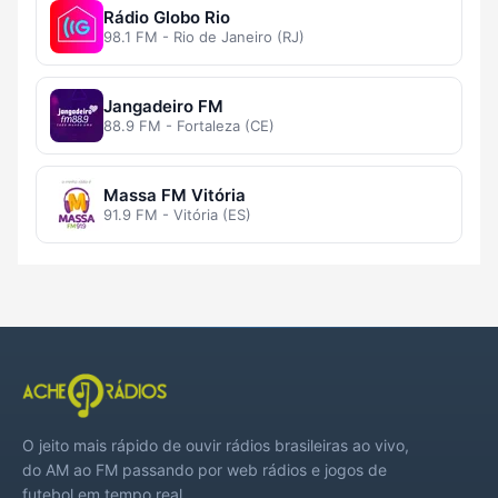
Rádio Globo Rio
98.1 FM - Rio de Janeiro (RJ)
Jangadeiro FM
88.9 FM - Fortaleza (CE)
Massa FM Vitória
91.9 FM - Vitória (ES)
O jeito mais rápido de ouvir rádios brasileiras ao vivo,
do AM ao FM passando por web rádios e jogos de
futebol em tempo real.