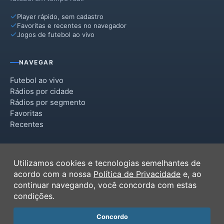
Player rápido, sem cadastro
Favoritas e recentes no navegador
Jogos de futebol ao vivo
NAVEGAR
Futebol ao vivo
Rádios por cidade
Rádios por segmento
Favoritas
Recentes
INSTITUCIONAL
Utilizamos cookies e tecnologias semelhantes de
Termos de Uso
acordo com a nossa
Política de Privacidade
e, ao
Política de Privacidade
continuar navegando, você concorda com estas
Ferramentas
condições.
Contato
Concordo