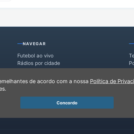
NAVEGAR
Futebol ao vivo
T
Rádios por cidade
Po
Rádios por segmento
F
po
Favoritas
C
 semelhantes de acordo com a nossa
Política de Priva
Recentes
es.
Concordo