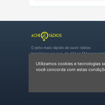
O jeito mais rápido de ouvir rádios
brasileiras ao vivo, do AM ao FM passando
por web rádios e jogos de futebol em tem
Utilizamos cookies e tecnologias
real.
você concorda com estas condiçõ
Player rápido, sem cadastro
Favoritas e recentes no navegador
Jogos de futebol ao vivo