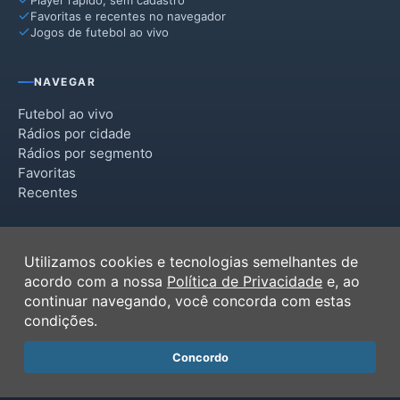
Favoritas e recentes no navegador
Jogos de futebol ao vivo
NAVEGAR
Futebol ao vivo
Rádios por cidade
Rádios por segmento
Favoritas
Recentes
INSTITUCIONAL
Utilizamos cookies e tecnologias semelhantes de
Termos de Uso
acordo com a nossa
Política de Privacidade
e, ao
Política de Privacidade
continuar navegando, você concorda com estas
Ferramentas
condições.
Contato
Concordo