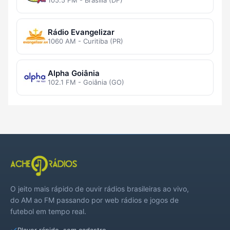
105.5 FM - Brasília (DF)
Rádio Evangelizar
1060 AM - Curitiba (PR)
Alpha Goiânia
102.1 FM - Goiânia (GO)
O jeito mais rápido de ouvir rádios brasileiras ao vivo,
do AM ao FM passando por web rádios e jogos de
futebol em tempo real.
Player rápido, sem cadastro