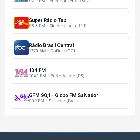
92.9 FM - Belo Horizonte (MG)
Super Rádio Tupi
96.5 FM - Rio de Janeiro (RJ)
Rádio Brasil Central
1270 AM - Goiânia (GO)
104 FM
104.1 FM - Porto Alegre (RS)
GFM 90,1 - Globo FM Salvador
90.1 FM - Salvador (BA)