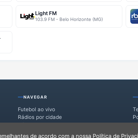
Light FM
103.9 FM - Belo Horizonte (MG)
r
NAVEGAR
Futebol ao vivo
T
Rádios por cidade
Po
Rádios por segmento
F
po
Favoritas
C
 semelhantes de acordo com a nossa
Política de Priva