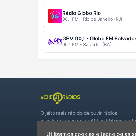
Rádio Globo Rio
98.1 FM - Rio de Janeiro (RJ)
GFM 90,1 - Globo FM Salvado
90.1 FM - Salvador (BA)
O jeito mais rápido de ouvir rádios
brasileiras ao vivo, do AM ao FM passando
por web rádios e jogos de futebol em tem
Utilizamos cookies e tecnologias
real.