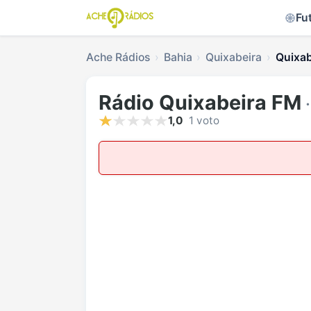
Fu
Ache Rádios
Bahia
Quixabeira
Quixab
Rádio Quixabeira FM
·
1,0
1 voto