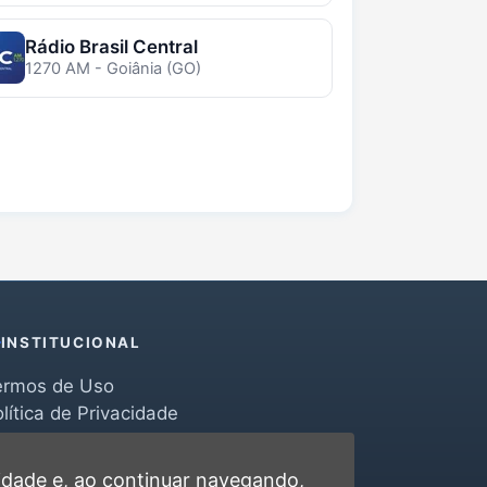
Rádio Brasil Central
1270 AM - Goiânia (GO)
INSTITUCIONAL
ermos de Uso
lítica de Privacidade
erramentas
ontato
cidade
e, ao continuar navegando,