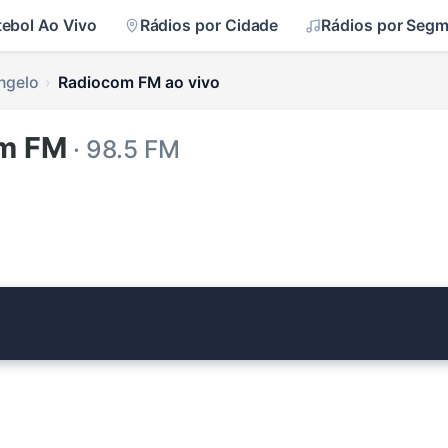
tebol Ao Vivo
Rádios por Cidade
Rádios por Seg
ngelo
Radiocom FM ao vivo
om FM
· 98.5 FM