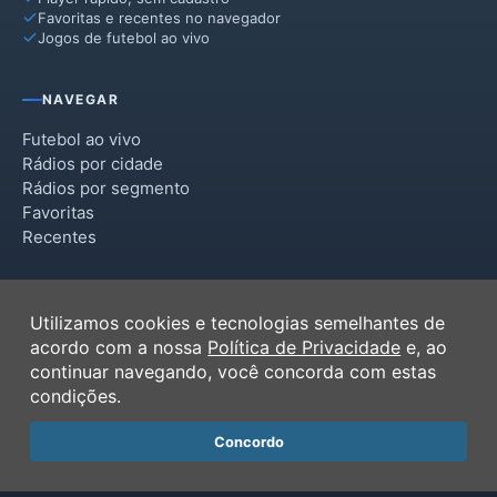
Favoritas e recentes no navegador
Jogos de futebol ao vivo
NAVEGAR
Futebol ao vivo
Rádios por cidade
Rádios por segmento
Favoritas
Recentes
INSTITUCIONAL
Utilizamos cookies e tecnologias semelhantes de
Termos de Uso
acordo com a nossa
Política de Privacidade
e, ao
Política de Privacidade
continuar navegando, você concorda com estas
Ferramentas
condições.
Contato
Concordo