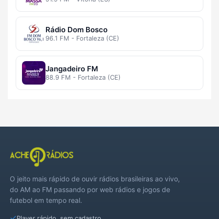
Rádio Dom Bosco
96.1 FM - Fortaleza (CE)
Jangadeiro FM
88.9 FM - Fortaleza (CE)
O jeito mais rápido de ouvir rádios brasileiras ao vivo,
do AM ao FM passando por web rádios e jogos de
futebol em tempo real.
Player rápido, sem cadastro