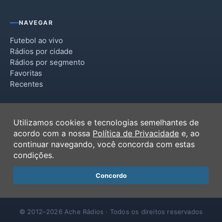
NAVEGAR
Futebol ao vivo
Rádios por cidade
Rádios por segmento
Favoritas
Recentes
INSTITUCIONAL
Utilizamos cookies e tecnologias semelhantes de
Termos de Uso
acordo com a nossa
Política de Privacidade
e, ao
Política de Privacidade
continuar navegando, você concorda com estas
Ferramentas
condições.
Contato
Concordo
© 2012–2026 Ache Rádios · Todos os direitos reservados