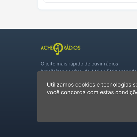
O jeito mais rápido de ouvir rádios
brasileiras ao vivo, do AM ao FM passando
por web rádios e jogos de futebol em tem
Utilizamos cookies e tecnologias
real.
você concorda com estas condiçõ
Player rápido, sem cadastro
Favoritas e recentes no navegador
Jogos de futebol ao vivo