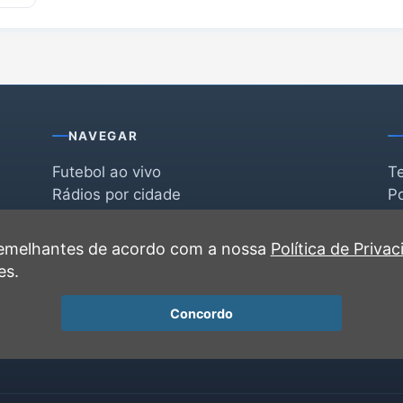
NAVEGAR
Futebol ao vivo
T
Rádios por cidade
Po
Rádios por segmento
F
po
Favoritas
C
 semelhantes de acordo com a nossa
Política de Priva
Recentes
es.
Concordo