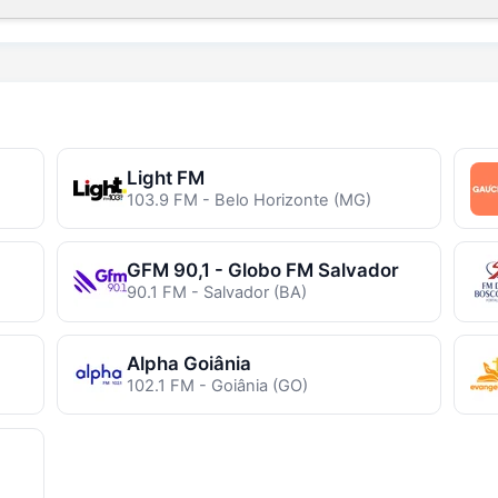
Light FM
103.9 FM - Belo Horizonte (MG)
GFM 90,1 - Globo FM Salvador
90.1 FM - Salvador (BA)
Alpha Goiânia
102.1 FM - Goiânia (GO)