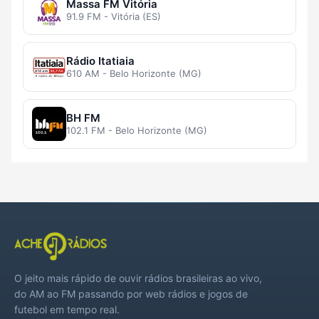
Massa FM Vitória
91.9 FM - Vitória (ES)
Rádio Itatiaia
610 AM - Belo Horizonte (MG)
BH FM
102.1 FM - Belo Horizonte (MG)
O jeito mais rápido de ouvir rádios brasileiras ao vivo,
do AM ao FM passando por web rádios e jogos de
futebol em tempo real.