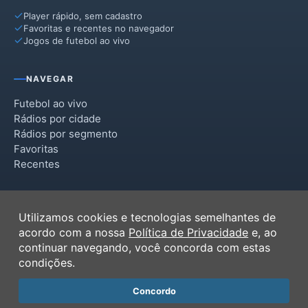
Player rápido, sem cadastro
Favoritas e recentes no navegador
Jogos de futebol ao vivo
NAVEGAR
Futebol ao vivo
Rádios por cidade
Rádios por segmento
Favoritas
Recentes
INSTITUCIONAL
Utilizamos cookies e tecnologias semelhantes de
Termos de Uso
acordo com a nossa
Política de Privacidade
e, ao
Política de Privacidade
continuar navegando, você concorda com estas
Ferramentas
condições.
Contato
Concordo