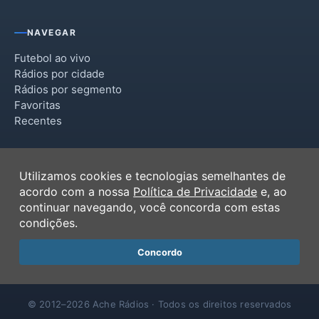
NAVEGAR
Futebol ao vivo
Rádios por cidade
Rádios por segmento
Favoritas
Recentes
INSTITUCIONAL
Utilizamos cookies e tecnologias semelhantes de
Termos de Uso
acordo com a nossa
Política de Privacidade
e, ao
Política de Privacidade
continuar navegando, você concorda com estas
Ferramentas
condições.
Contato
Concordo
© 2012–2026 Ache Rádios · Todos os direitos reservados