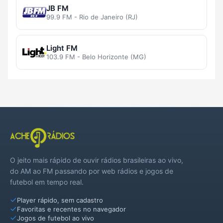
JB FM
99.9 FM - Rio de Janeiro (RJ)
Light FM
103.9 FM - Belo Horizonte (MG)
O jeito mais rápido de ouvir rádios brasileiras ao vivo,
do AM ao FM passando por web rádios e jogos de
futebol em tempo real.
Player rápido, sem cadastro
Favoritas e recentes no navegador
Jogos de futebol ao vivo