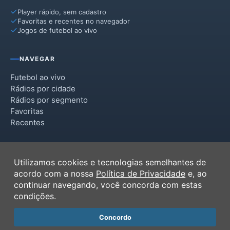
Player rápido, sem cadastro
Favoritas e recentes no navegador
Jogos de futebol ao vivo
NAVEGAR
Futebol ao vivo
Rádios por cidade
Rádios por segmento
Favoritas
Recentes
INSTITUCIONAL
Utilizamos cookies e tecnologias semelhantes de
Termos de Uso
acordo com a nossa
Política de Privacidade
e, ao
Política de Privacidade
continuar navegando, você concorda com estas
Ferramentas
condições.
Contato
Concordo