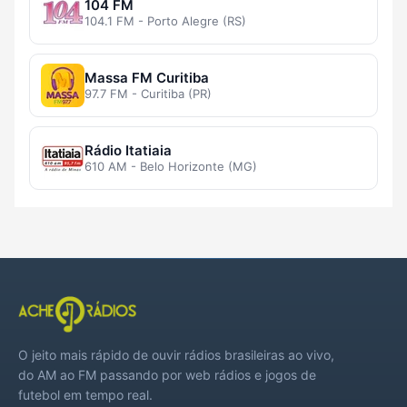
104 FM
104.1 FM - Porto Alegre (RS)
Massa FM Curitiba
97.7 FM - Curitiba (PR)
Rádio Itatiaia
610 AM - Belo Horizonte (MG)
O jeito mais rápido de ouvir rádios brasileiras ao vivo,
do AM ao FM passando por web rádios e jogos de
futebol em tempo real.