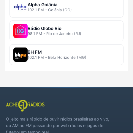
Alpha Goiânia
102.1 FM - Goiânia (GO)
Rádio Globo Rio
98.1 FM - Rio de Janeiro (RJ)
BH FM
102.1 FM - Belo Horizonte (MG)
O jeito mais rápido de ouvir rádios brasileiras ao vivo,
do AM ao FM passando por web rádios e jogos de
futebol em tempo real.