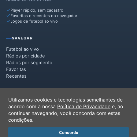
Player rápido, sem cadastro
Favoritas e recentes no navegador
Jogos de futebol ao vivo
NAVEGAR
Futebol ao vivo
Rádios por cidade
Rádios por segmento
Favoritas
Recentes
INSTITUCIONAL
Utilizamos cookies e tecnologias semelhantes de
Termos de Uso
acordo com a nossa
Política de Privacidade
e, ao
Política de Privacidade
continuar navegando, você concorda com estas
Ferramentas
condições.
Contato
Concordo