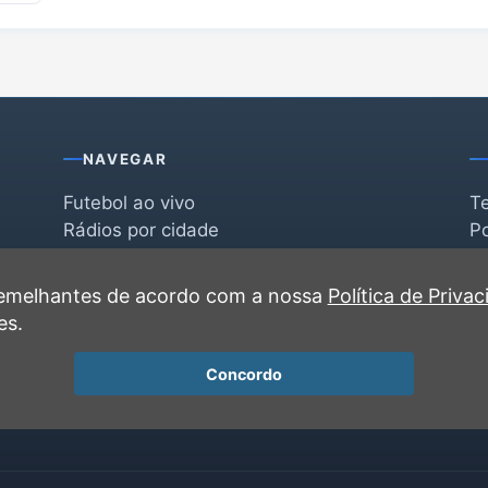
NAVEGAR
Futebol ao vivo
T
Rádios por cidade
Po
Rádios por segmento
F
po
Favoritas
C
 semelhantes de acordo com a nossa
Política de Priva
Recentes
es.
Concordo