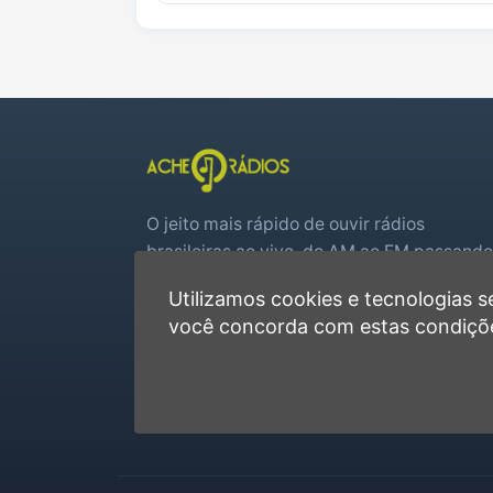
O jeito mais rápido de ouvir rádios
brasileiras ao vivo, do AM ao FM passando
por web rádios e jogos de futebol em tem
Utilizamos cookies e tecnologias
real.
você concorda com estas condiçõ
Player rápido, sem cadastro
Favoritas e recentes no navegador
Jogos de futebol ao vivo