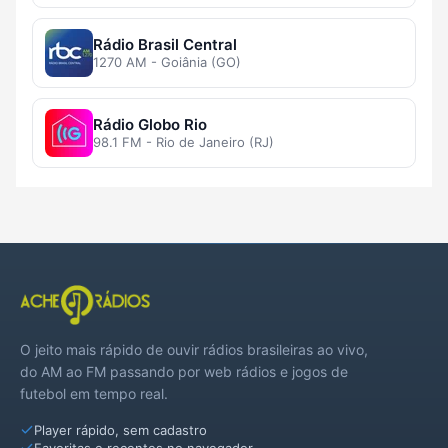
Rádio Brasil Central
1270 AM - Goiânia (GO)
Rádio Globo Rio
98.1 FM - Rio de Janeiro (RJ)
O jeito mais rápido de ouvir rádios brasileiras ao vivo,
do AM ao FM passando por web rádios e jogos de
futebol em tempo real.
Player rápido, sem cadastro
Favoritas e recentes no navegador