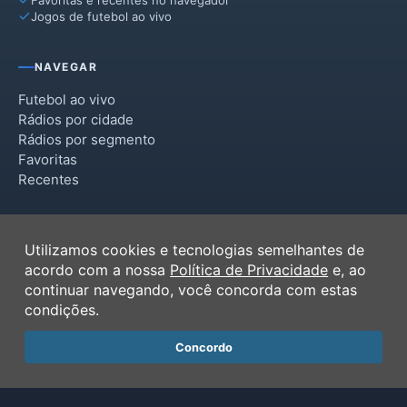
Jogos de futebol ao vivo
NAVEGAR
Futebol ao vivo
Rádios por cidade
Rádios por segmento
Favoritas
Recentes
INSTITUCIONAL
Utilizamos cookies e tecnologias semelhantes de
Termos de Uso
acordo com a nossa
Política de Privacidade
e, ao
Política de Privacidade
continuar navegando, você concorda com estas
Ferramentas
condições.
Contato
Concordo